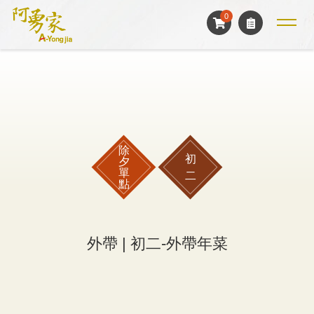
0
選
單
年菜訂購
除
初
夕
單
二
點
外帶 | 初二-外帶年菜